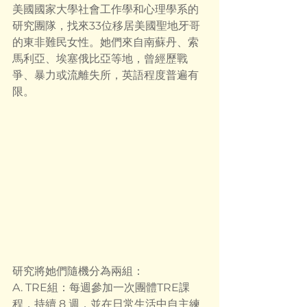
美國國家大學社會工作學和心理學系的
研究團隊，找來33位移居美國聖地牙哥
的東非難民女性。她們來自南蘇丹、索
馬利亞、埃塞俄比亞等地，曾經歷戰
爭、暴力或流離失所，英語程度普遍有
限。
研究將她們隨機分為兩組：
A. TRE組：每週參加一次團體TRE課
程，持續 8 週，並在日常生活中自主練