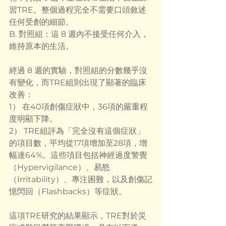
習TRE。整個過程完全不需要口頭敘述
任何受創的細節。
B. 對照組：這 8 週內不接受任何介入，
維持原本的生活。
經過 8 週的實驗，對照組的分數幾乎沒
有變化，而TRE組則出現了顯著的臨床
改善：
1） 在40項創傷症狀中，36項的嚴重程
度明顯下降。
2） TRE組評為「完全沒有這個症狀」
的項目數，平均從17項增加至28項，增
幅達64%。這些項目包括神經過度警覺
（Hypervigilance）、易怒
（Irritability）、專注困難，以及創傷記
憶閃回（Flashbacks）等症狀。
這項TRE研究的結果顯示，TRE對於災