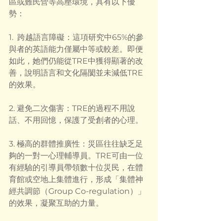
區或難民營等高壓環境，具有以下優
勢：
1.  跨越語言障礙：這項研究中65%的參
與者的英語能力僅屬中等或較差。即便
如此，她們仍能從TRE中獲得顯著的改
善，說明語言和文化隔閡並未減低TRE
的效果。
2. 避免二次傷害：TRE的過程不用說
話、不用回憶，保護了受創者的心理。
3. 極高的群體推廣性：災區往往缺乏足
夠的一對一心理輔導員。TRE可由一位
有經驗的引導員帶領數十位災民，在體
育館或空地上集體進行，形成「集體神
經共調節（Group Co-regulation）」
的效果，凝聚互助的力量。