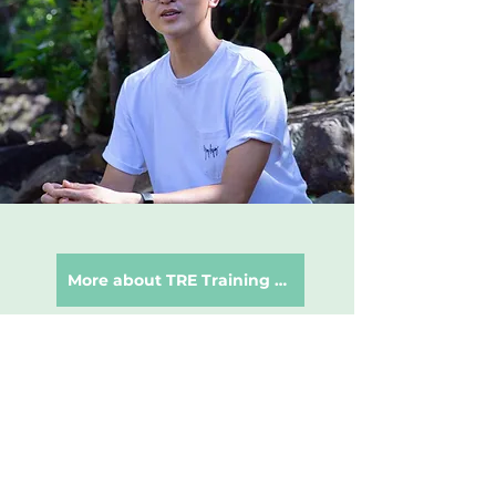
More about TRE Training HK
查詢TRE課程安排