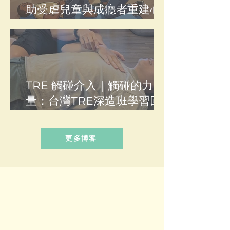
助受虐兒童與成癮者重建心
理健康？
TRE 觸碰介入｜觸碰的力
量：台灣TRE深造班學習回
顧（一）
更多博客