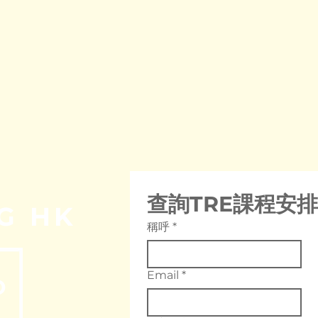
E
查詢TRE課程安排
G HK
稱呼
*
Email
*
O