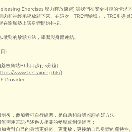
auma Releasing Exercises 壓力釋放練習) 讓我們在安全可
肉和神經系統放鬆下來。在這次「TRE體驗班」，TRE引導員
躺在瑜珈墊上讓身體開始抖振。
以做到的放鬆方法，學習與身體連結。
日)
荔枝角站B1出口步行3分鐘）  
ttps://www.tretraining.hk/
)
 Provider  
震機制後，參加者可自行練習，是自助和自我照顧的好方法；
加者無需用言語描述過去相關的受壓或創傷經歷；
讓參加者對自己的身體更好奇、更開放，更接納自己身體的獨特性