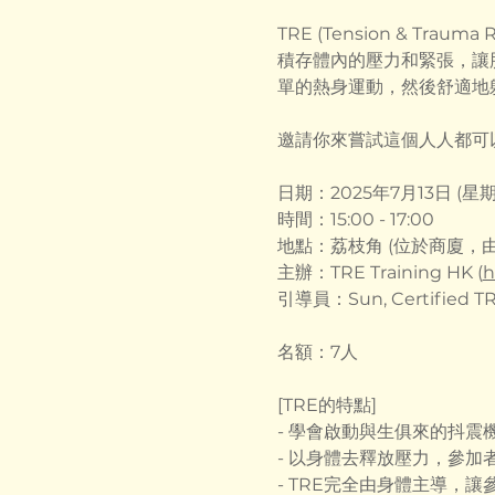
TRE (Tension & Tr
積存體內的壓力和緊張，讓肌
單的熱身運動，然後舒適地
邀請你來嘗試這個人人都可
日期：2025年7月13日 (星期
時間：15:00 - 17:00
地點：荔枝角 (位於商廈，由
主辦：TRE Training HK (
h
引導員：Sun, Certified TRE
名額：7人
[TRE的特點]
- 學會啟動與生俱來的抖
- 以身體去釋放壓力，參
- TRE完全由身體主導，