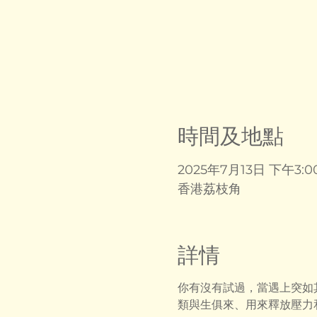
時間及地點
2025年7月13日 下午3:00
香港荔枝角
詳情
你有沒有試過，當遇上突如
類與生俱來、用來釋放壓力