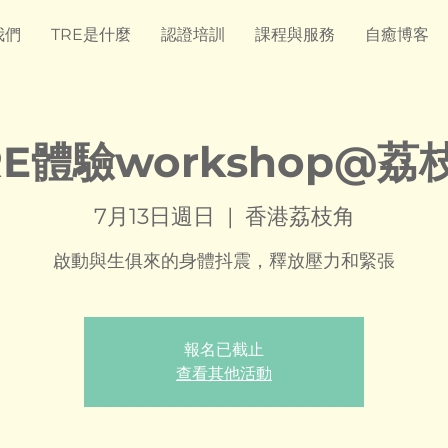
我們
TRE是什麼
認證培訓
課程與服務
自癒博客
RE體驗workshop@荔
7月13日週日
  |  
香港荔枝角
啟動與生俱來的身體抖震，釋放壓力和緊張
報名已截止
查看其他活動