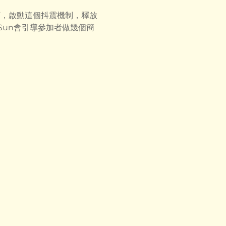
控的情況下，啟動這個抖震機制，釋放
Sun會引導參加者做幾個簡
。