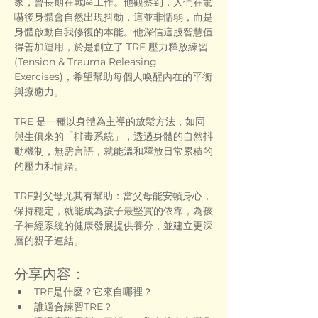
家，曾長期在戰區工作。他觀察到，人們在驚
嚇後身體會自然出現抖動，這並非懦弱，而是
身體啟動自我修復的本能。他深信這股智慧值
得善加運用，於是創立了 TRE 壓力釋放練習 
(Tension & Trauma Releasing 
Exercises)，希望幫助每個人喚醒內在的平衡
與療癒力。
TRE 是一種以身體為主導的放鬆方法，如同
與生俱來的「排毒系統」，透過身體的自然抖
動機制，無需言語，就能溫和釋放日常累積的
的壓力和情緒。
TRE對父母尤其有幫助：當父母能安頓身心，
保持穩定，就能成為孩子最堅實的依靠，為孩
子神經系統的健康發展提供養分，並建立更深
層的親子連結。
分享內容：
TRE是什麼？它來自哪裡？
誰適合練習TRE？