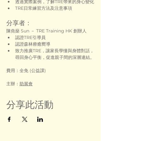
透過實際案例，了解TRE帶來的身心變化
TRE日常練習方法及注意事項
分享者：
陳堯燊 Sun － TRE Training HK 創辦人
認證TRE引導員
認證森林療癒嚮導
致力推廣TRE，讓家長學懂與身體對話，
尋回身心平衡，促進親子間的深層連結。
費用：全免 (公益課)
主辦：
助展會
分享此活動