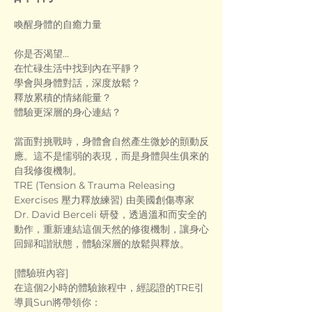
喚醒身體的自癒力量
你是否渴望...
在忙碌生活中找到內在平靜？
學會與身體對話，深度放鬆？
釋放累積的情緒能量？
體驗更深層的身心連結？
當面對挑戰時，身體會自然產生微妙的顫動反
應。這不是懦弱的表現，而是身體與生俱來的
自我修復機制。
TRE (Tension & Trauma Releasing 
Exercises 壓力釋放練習) 由美國創傷專家 
Dr. David Berceli 研發，透過溫和而安全的
動作，重新連結這個天然的修復機制，讓身心
回歸和諧狀態，體驗深層的放鬆與釋放。
[體驗班內容]
在這個2小時的體驗旅程中，經認證的TRE引
導員Sun將帶領你：