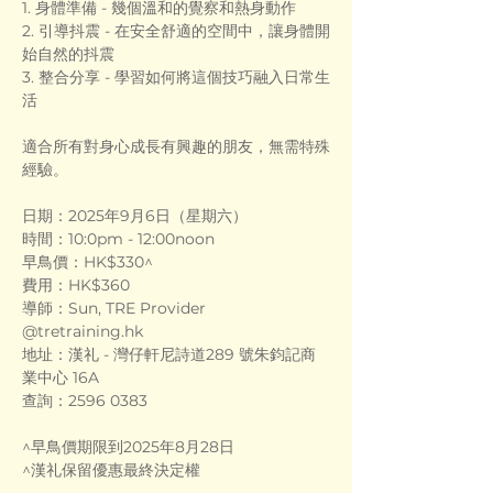
1. 身體準備 - 幾個溫和的覺察和熱身動作
2. 引導抖震 - 在安全舒適的空間中，讓身體開
始自然的抖震
3. 整合分享 - 學習如何將這個技巧融入日常生
活
適合所有對身心成長有興趣的朋友，無需特殊
經驗。
日期：2025年9月6日（星期六）
時間：10:0pm - 12:00noon
早鳥價：HK$330^
費用：HK$360
導師：Sun, TRE Provider 
@
tretraining.hk
地址：漢礼 - 灣仔軒尼詩道289 號朱鈞記商
業中心 16A
查詢：2596 0383
^早鳥價期限到2025年8月28日
^漢礼保留優惠最終決定權