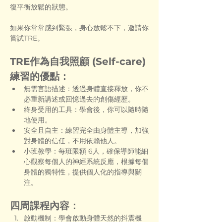
復平衡放鬆的狀態。
如果你常常感到緊張，身心放鬆不下，邀請你
嘗試TRE。
TRE作為自我照顧 (Self-care)
練習的優點：
無需言語描述：透過身體直接釋放，你不
必重新講述或回憶過去的創傷經歷。
終身受用的工具：學會後，你可以隨時隨
地使用。
安全且自主：練習完全由身體主導，加強
對身體的信任，不用依賴他人。
小班教學：每班限額 6人，確保導師能細
心觀察每個人的神經系統反應，根據每個
身體的獨特性，提供個人化的指導與關
注。
四周課程內容：
啟動機制：學會啟動身體天然的抖震機