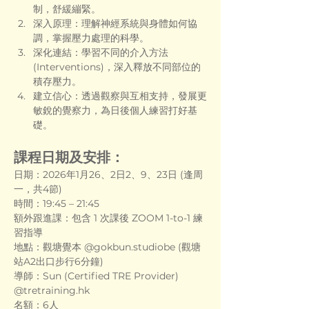
制，舒緩繃緊。
深入原理：理解神經系統與身體如何協
調，掌握壓力處理的科學。
深化連結：學習不同的介入方法 
(Interventions)，深入釋放不同部位的
積存壓力。
建立信心：透過觀察與互相支持，發展更
敏銳的覺察力，為日後個人練習打好基
礎。
課程日期及安排：
日期：2026年1月26、2日2、9、23日 (逢周
一，共4節)
時間：19:45 – 21:45
額外跟進課：包含 1 次課後 ZOOM 1-to-1 練
習指導
地點：觀塘覺本 @gokbun.studiobe (觀塘
站A2出口步行6分鐘)
導師：Sun (Certified TRE Provider) 
@
tretraining.hk
名額：6人