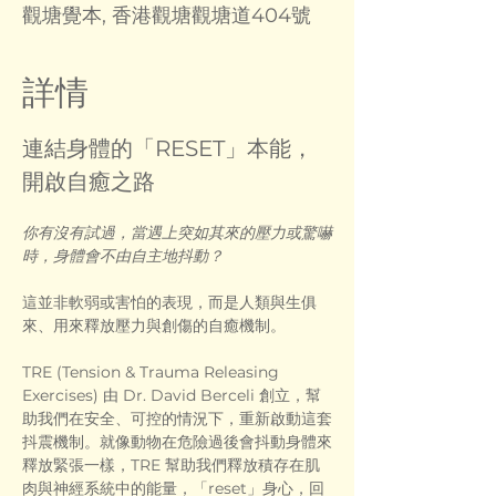
觀塘覺本, 香港觀塘觀塘道404號
詳情
連結身體的「RESET」本能，
開啟自癒之路
你有沒有試過，當遇上突如其來的壓力或驚嚇
時，身體會不由自主地抖動？ 
這並非軟弱或害怕的表現，而是人類與生俱
來、用來釋放壓力與創傷的自癒機制。
TRE (Tension & Trauma Releasing 
Exercises) 由 Dr. David Berceli 創立，幫
助我們在安全、可控的情況下，重新啟動這套
抖震機制。就像動物在危險過後會抖動身體來
釋放緊張一樣，TRE 幫助我們釋放積存在肌
肉與神經系統中的能量，「reset」身心，回