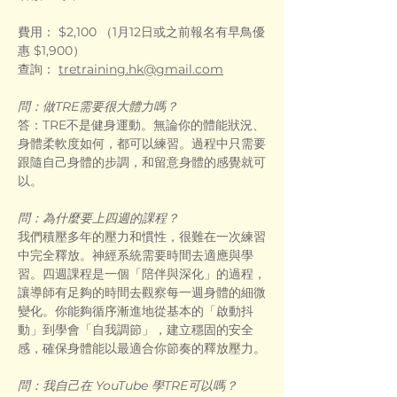
費用： $2,100 （1月12日或之前報名有早鳥優
惠 $1,900）
查詢： 
tretraining.hk@gmail.com
問：做TRE需要很大體力嗎？
答：TRE不是健身運動。無論你的體能狀況、
身體柔軟度如何，都可以練習。過程中只需要
跟隨自己身體的步調，和留意身體的感覺就可
以。
問：為什麼要上四週的課程？
我們積壓多年的壓力和慣性，很難在一次練習
中完全釋放。神經系統需要時間去適應與學
習。四週課程是一個「陪伴與深化」的過程，
讓導師有足夠的時間去觀察每一週身體的細微
變化。你能夠循序漸進地從基本的「啟動抖
動」到學會「自我調節」，建立穩固的安全
感，確保身體能以最適合你節奏的釋放壓力。
問：我自己在 YouTube 學TRE可以嗎？