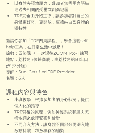
以身體去釋放壓力，參加者無需用言語描
述過去相關的受壓或創傷經歷
TRE完全由身體主導，讓參加者對自己的
身體更好奇、更開放，更接納自己身體的
獨特性
邀請你參加「TRE四周課程」，學會這套self-
help工具，在日常生活中減壓！
節數：四節課  + 一次課後ZOOM 1-to-1 練習
地點：荔枝角 (位於商廈，由荔枝角站B1出口
步行3分鐘）  
導師：Sun, Certified TRE Provider
名額：6人
課程內容與特色
小班教學，根據參加者的身心狀況，提供
個人化的指導
TRE背後的原理，例如神經系統和肌肉怎
樣協調來處理緊張和放鬆
不同介入方法，讓身體不同部分更深入地
啟動抖震，釋放積存的繃緊