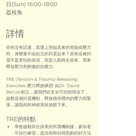
日(Sun) 16:00-18:00
荔枝角
詳情
你有沒有試過，當遇上突如其來的危險或壓力
時，身體會不由自主的抖震起來？原來這種抖
震不是害怕的表現，而是人類與生俱來、用來
釋放壓力和創傷的自癒力。
TRE (
Tension & Trauma Releasing 
Exercises 壓力釋放練習
) 由Dr. David 
Berceli創立，讓我們在安全可控的情況下，
啟動這個抖震機制，釋放積存體內的壓力和緊
張，讓肌肉和神經系統放鬆下來。
TRE的特點
學會啟動與生俱來的抖震機制後，參加者
可自行練習，是自助和自我照顧的好方法