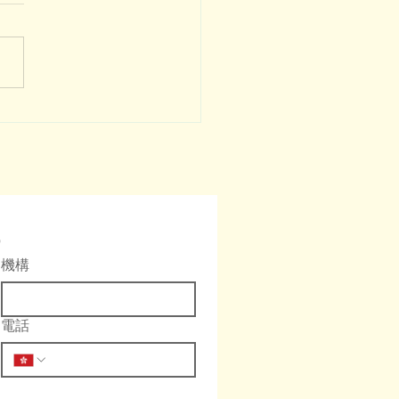
eve的TRE故事(上)｜撐著
來學TRE
機構
電話