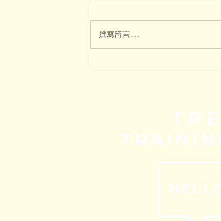
撰寫留言......
南非社工TRE案例 ：如何幫助
受虐兒童與成癮者重建心理健
康？
TR
TRAININ
HELL