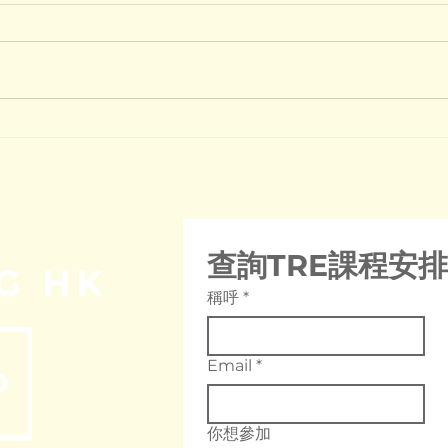
Steve的TRE故事(下)｜一年
St
後重啟TRE，身體記憶依然存
拐杖
在
E
查詢TRE課程安排
G HK
稱呼
*
Email
*
O
你想參加