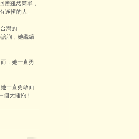
，回應雖然簡單，
有邏輯的人。
和台灣的
le諮詢，她繼續
然而，她一直勇
，她一直勇敢面
她一個大擁抱！