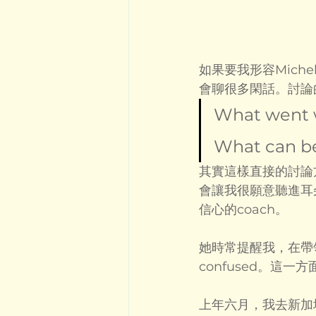
如果要我形容Mich
會聊很多閑話。討論
What went w
What can b
其實這樣直接的討論方
會讓我很願意聽進耳
信心的coach。
她時常提醒我，在帶
confused。這
上年六月，我去新加坡探