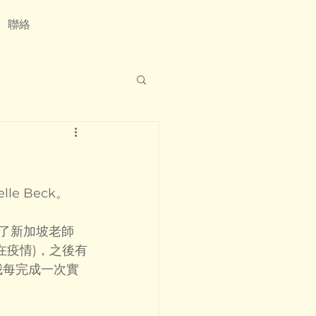
聯絡
e Beck。
了新加坡老師
還在疫情)，之後有
。我每完成一次實