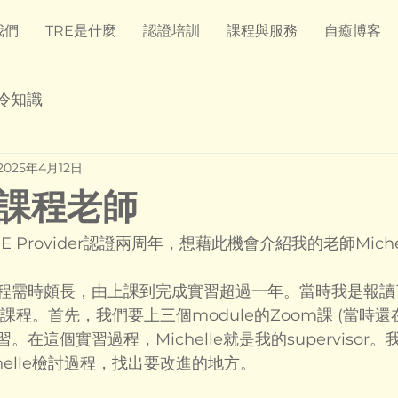
我們
TRE是什麼
認證培訓
課程與服務
自癒博客
冷知識
2025年4月12日
E課程老師
 Provider認證兩周年，想藉此機會介紹我的老師Michell
課程需時頗長，由上課到完成實習超過一年。當時我是報讀
ing的課程。首先，我們要上三個module的Zoom課 (當時
。在這個實習過程，Michelle就是我的supervisor
helle檢討過程，找出要改進的地方。