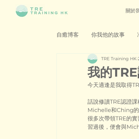
關於
自癒博客
你我他的故事
TRE Training HK
我的TR
今天適逢是我取得TRE
話說修讀TRE認證
Michelle和Ch
很多次帶領TRE的實習
習過後，便會與Mic