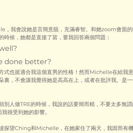
elle，我會說她是言簡意賅，充滿睿智。和她zoom會面
的時候，她都是直接了當，要我回答兩個問題：
ell? 
e done better?
式也挺適合我這個直男的性格！然而Michelle在給我
朵裏，不會讓我覺得她是高高在上，或者在批評我。是一
領別人做TRE的時候，我說的話要簡而精，不要太多無謂
一方面我很受到她的影響。
望Ching和Michelle，在她家住了兩天，我因而有機會和